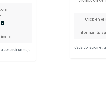
promoción de la
cola
e:
Click en el
88
Informan tu ap
rimero
Cada donación es un
a construir un mejor