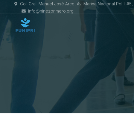
Col. Gral. Manuel José Arce, Av. Marina Nacional Pol. I #5
info@ninezprimero.org