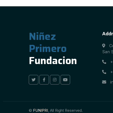
Niñez
Addr
Primero
C
San S
Fundacion
+
+
i
©
FUNIPRI
, All Right Reserved.