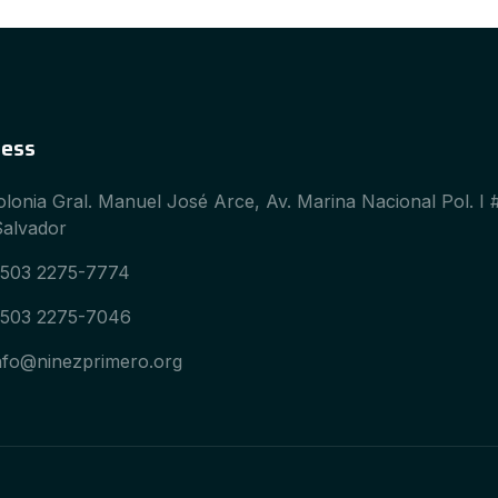
ess
olonia Gral. Manuel José Arce, Av. Marina Nacional Pol. I 
alvador
503 2275-7774
503 2275-7046
nfo@ninezprimero.org