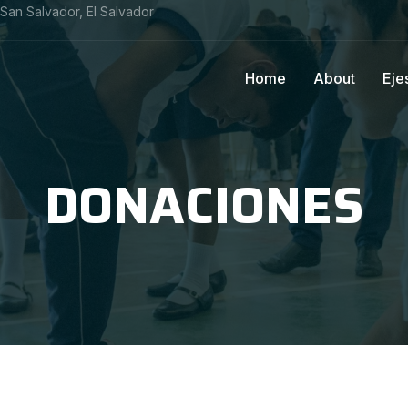
, San Salvador, El Salvador
Home
About
Eje
DONACIONES